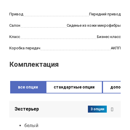
Привод
Передний привод
Салон
Сиденье из кожи микрофибры
Класс
Бизнес класс
Коробка передач
АКПП
Комплектация
все опции
стандартные опции
дополнит
Экстерьер
3 опции
белый