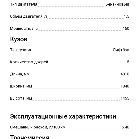
водителя в 6 направлениях
Устройство для автоматического
Тип двигателя
Бензиновый
запирания дверей при начале
Регулируемые подголовники
Объем двигателя, л
1.5
движения
передних и задних сидений
Электростеклоподъемники с
Мощность, л.с.
160
функцией "Auto" ( 4 двери )
Кузов
Освещение багажника, Лампа для
Тип кузова
Лифтбэк
чтения впереди
Полностью автоматизированный
Количество дверей
5
кондиционер с поддержанием
Длина, мм
4810
постоянной температуры
Ширина, мм
1840
Высота, мм
1455
Эксплуатационные характеристики
Смешанный расход, л/100 км
6.40
Трансмиссия