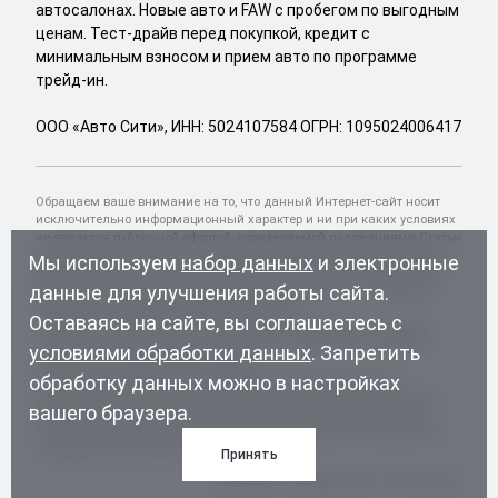
автосалонах. Новые авто и FAW с пробегом по выгодным
ценам. Тест-драйв перед покупкой, кредит с
минимальным взносом и прием авто по программе
трейд-ин.
ООО «Авто Сити», ИНН: 5024107584 ОГРН: 1095024006417
Обращаем ваше внимание на то, что данный Интернет-сайт носит
исключительно информационный характер и ни при каких условиях
не является публичной офертой, определяемой положениями Статьи
437 Гражданского кодекса Российской Федерации. Для получения
Мы используем
набор данных
и электронные
подробной информации о комплектации и стоимости автомобилей
данные для улучшения работы сайта.
ФАВ и др., пожалуйста, обращайтесь к менеджерам по продажам
официального дилера FAW Major в Москве.
Оставаясь на сайте, вы соглашаетесь с
* Данную стоимость можно достичь, воспользовавшись нашими
услугами: Лизинг, Трейд-ин, Утилизация. Подробности в отделах
условиями обработки данных
. Запретить
продаж и по телефонам автосалона.
обработку данных можно в настройках
** Вы будете перемещены на сайт Major Auto для внесения
предоплаты в размере 16 000 руб. Внесение предоплаты является
вашего браузера.
надежным средством, позволяющим покупателю забронировать
понравившийся автомобиль. Еженедельно данным инструментом
пользуются около 400 покупателей.
Принять
Разработка и продвижение:
Primo.Agency